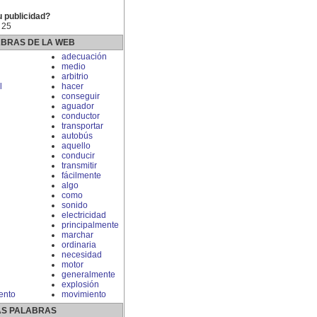
u publicidad?
 25
ABRAS DE LA WEB
adecuación
medio
arbitrio
l
hacer
conseguir
aguador
conductor
transportar
autobús
aquello
conducir
transmitir
fácilmente
algo
como
sonido
electricidad
principalmente
marchar
ordinaria
necesidad
motor
generalmente
explosión
ento
movimiento
S PALABRAS